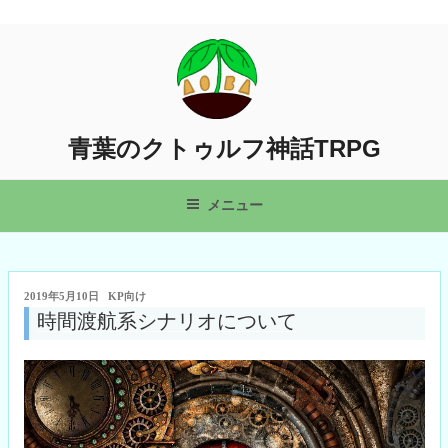
コ
ン
テ
ン
ツ
青葉のクトゥルフ神話TRPG
へ
ス
キ
メニュー
ッ
プ
投
2019年5月10日
KP向け
稿
時間渡航系シナリオについて
日: