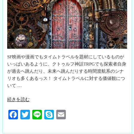
SF映画や漫画でもタイムトラベルを題材にしているものが
いっぱいあるように、クトゥルフ神話TRPGでも探索者自身
が過去へ跳んだり、未来へ跳んだりする時間渡航系のシナ
リオも多くあるっス！ タイムトラベルに対する価値観につ
いて …
“時
続きを読む
間
Fa
T
Li
S
E
渡
航
ce
wi
ne
ky
m
系
bo
tte
pe
ail