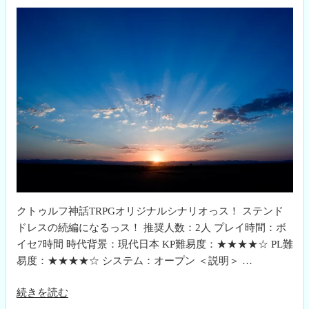
に
つ
い
て”
の
クトゥルフ神話TRPGオリジナルシナリオっス！ ステンド
ドレスの続編になるっス！ 推奨人数：2人 プレイ時間：ボ
イセ7時間 時代背景：現代日本 KP難易度：★★★★☆ PL難
易度：★★★★☆ システム：オープン ＜説明＞ …
“Confront_Dawn_Over”
続きを読む
の