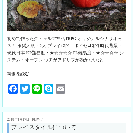
初めて作ったクトゥルフ神話TRPG オリジナルシナリオっ
ス！ 推奨人数：2人 プレイ時間：ボイセ4時間 時代背景：
現代日本 KP難易度：★☆☆☆☆ PL難易度：★☆☆☆☆ シ
ステム：オープン ウチがアドリブが効かない分、 …
“ド
続きを読む
ッ
Fa
T
Li
S
E
ペ
ル
ce
wi
ne
ky
m
ゲ
bo
tte
pe
ail
ン
ok
r
ガ
投
2018年4月27日
PL向け
ー
稿
プレイスタイルについて
日:
と