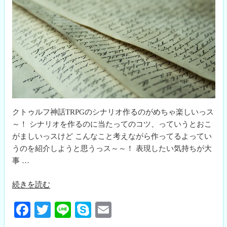
＞
に
つ
い
て”
の
クトゥルフ神話TRPGのシナリオ作るのがめちゃ楽しいっス
～！ シナリオを作るのに当たってのコツ、っていうとおこ
がましいっスけど こんなこと考えながら作ってるよってい
うのを紹介しようと思うっス～～！ 表現したい気持ちが大
事 …
“シ
続きを読む
ナ
Fa
T
Li
S
E
リ
オ
ce
wi
ne
ky
m