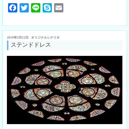
Fa
T
Li
S
E
ce
wi
ne
ky
m
bo
tte
pe
ail
ok
r
投
2019年3月22日
オリジナルシナリオ
稿
ステンドドレス
日: