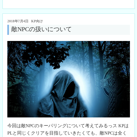
作
bo
tte
pe
ail
成
ok
r
に
投
2018年7月4日
KP向け
つ
稿
敵NPCの扱いについて
日:
い
て”
の
今回は敵NPCのキーパリングについて考えてみるっス KPは
PLと同じくクリアを目指していきたくても、敵NPCは全く