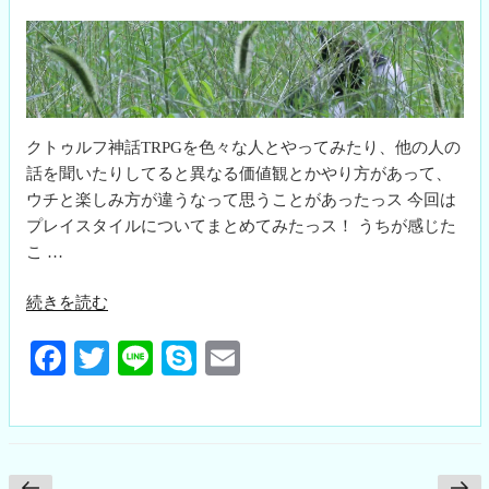
禁
断
の
果
実”
クトゥルフ神話TRPGを色々な人とやってみたり、他の人の
の
話を聞いたりしてると異なる価値観とかやり方があって、
ウチと楽しみ方が違うなって思うことがあったっス 今回は
プレイスタイルについてまとめてみたっス！ うちが感じた
こ …
“プ
続きを読む
レ
Fa
T
Li
S
E
イ
ス
ce
wi
ne
ky
m
タ
bo
tte
pe
ail
イ
ok
r
ル
に
投