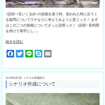
<説得><言いくるめ>の技能を使う時、使われた時に出てく
る疑問についてウチなりに考えてみようと思うっス！ まず
はこの二つの技能についてざっと説明っス！ <説得> 長時間
を掛けて相手にし …
“技
続きを読む
能
Fa
T
Li
S
E
＜
説
ce
wi
ne
ky
m
得
bo
tte
pe
ail
＞
ok
r
＜
投
2018年8月3日
シナリオ作成向け
言
稿
シナリオ作成について
日:
い
く
る
め