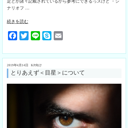
定とか諸々記載されているから参考にできるっスけど ・シ
ナリオフ …
“化
続きを読む
身
Fa
T
Li
S
E
に
つ
ce
wi
ne
ky
m
い
bo
tte
pe
ail
て”
ok
r
の
投
2019年4月14日
KP向け
稿
とりあえず＜目星＞について
日: