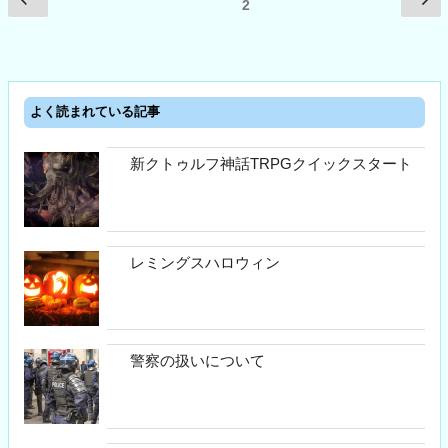
前
次
ページ
2
つ
の
の
稿
い
ペ
ペ
ナ
て”
ー
ー
ビ
の
ジ
ジ
ゲ
よく読まれている記事
ー
新クトゥルフ神話TRPGクイックスタート
シ
ョ
ン
レミングスハロウィン
警察の扱いについて