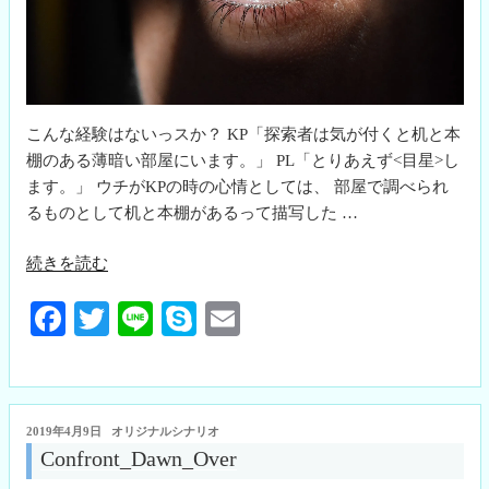
こんな経験はないっスか？ KP「探索者は気が付くと机と本
棚のある薄暗い部屋にいます。」 PL「とりあえず<目星>し
ます。」 ウチがKPの時の心情としては、 部屋で調べられ
るものとして机と本棚があるって描写した …
“と
続きを読む
り
Fa
T
Li
S
E
あ
え
ce
wi
ne
ky
m
ず
bo
tte
pe
ail
＜
ok
r
目
投
2019年4月9日
オリジナルシナリオ
星
稿
Confront_Dawn_Over
日:
＞