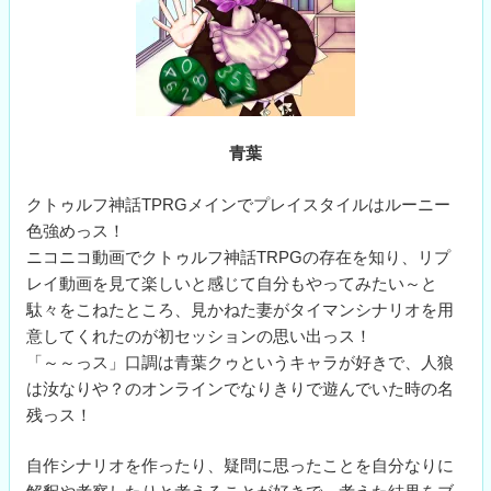
青葉
クトゥルフ神話TPRGメインでプレイスタイルはルーニー
色強めっス！
ニコニコ動画でクトゥルフ神話TRPGの存在を知り、リプ
レイ動画を見て楽しいと感じて自分もやってみたい～と
駄々をこねたところ、見かねた妻がタイマンシナリオを用
意してくれたのが初セッションの思い出っス！
「～～っス」口調は青葉クゥというキャラが好きで、人狼
は汝なりや？のオンラインでなりきりで遊んでいた時の名
残っス！
自作シナリオを作ったり、疑問に思ったことを自分なりに