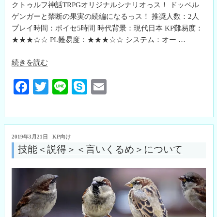
クトゥルフ神話TRPGオリジナルシナリオっス！ ドッペル
ゲンガーと禁断の果実の続編になるっス！ 推奨人数：2人
プレイ時間：ボイセ5時間 時代背景：現代日本 KP難易度：
★★★☆☆ PL難易度：★★★☆☆ システム：オー …
“ス
続きを読む
テ
Fa
T
Li
S
E
ン
ド
ce
wi
ne
ky
m
ド
bo
tte
pe
ail
レ
ok
r
ス”
投
2019年3月21日
KP向け
の
稿
技能＜説得＞＜言いくるめ＞について
日: