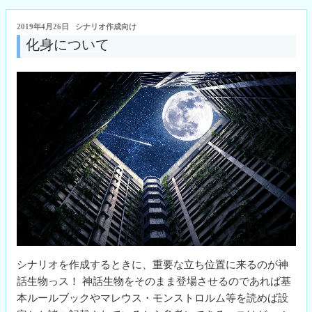
シ
ok
r
ナ
投
2019年4月26日
シナリオ作成向け
リ
稿
化身について
日:
オ
に
つ
い
て”
の
シナリオを作成するときに、重要な立ち位置に来るのが神
話生物っス！ 神話生物をそのまま登場させるのであれば基
本ルールブックやマレウス・モンストロルム等を読めば設