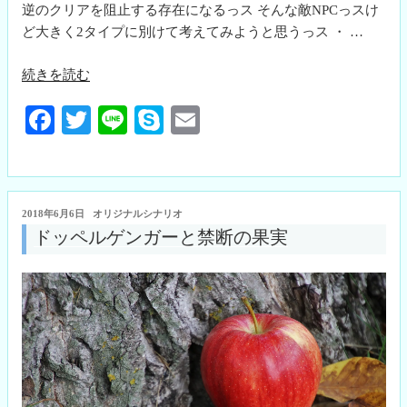
逆のクリアを阻止する存在になるっス そんな敵NPCっスけ
ど大きく2タイプに別けて考えてみようと思うっス ・ …
“敵
続きを読む
NPC
Fa
T
Li
S
E
の
扱
ce
wi
ne
ky
m
い
bo
tte
pe
ail
に
ok
r
つ
投
2018年6月6日
オリジナルシナリオ
い
稿
ドッペルゲンガーと禁断の果実
日:
て”
の