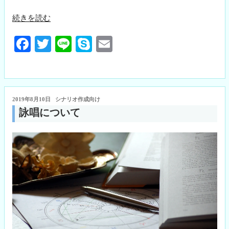
“地
続きを読む
球
Fa
T
Li
S
E
の
ス
ce
wi
ne
ky
m
テ
bo
tte
pe
ail
ー
ok
r
タ
投
2019年8月10日
シナリオ作成向け
ス”
稿
詠唱について
の
日: