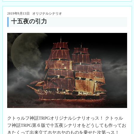
bo
tte
pe
ail
に
ok
r
つ
投
2019年9月13日
オリジナルシナリオ
い
稿
十五夜の引力
て”
日:
の
クトゥルフ神話TRPGオリジナルシナリオっス！ クトゥル
フ神話TRPG第６版で十五夜シナリオをどうしても作ってお
きたくって出来立てホヤホヤのものを乗せた次第っス！