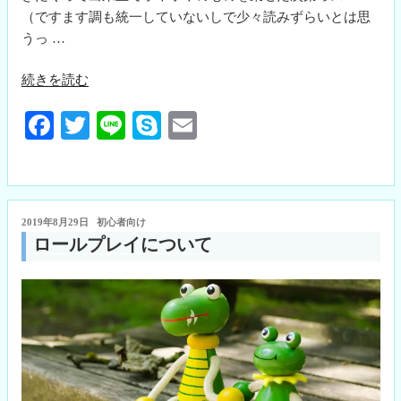
（ですます調も統一していないしで少々読みずらいとは思
うっ …
“十
続きを読む
五
Fa
T
Li
S
E
夜
の
ce
wi
ne
ky
m
引
bo
tte
pe
ail
力”
ok
r
の
投
2019年8月29日
初心者向け
稿
ロールプレイについて
日: