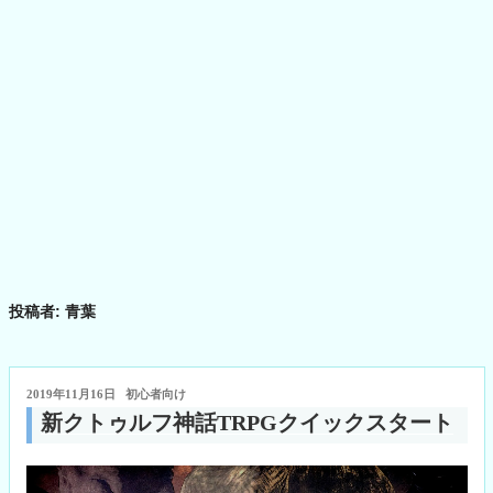
投稿者:
青葉
投
2019年11月16日
初心者向け
稿
新クトゥルフ神話TRPGクイックスタート
日: