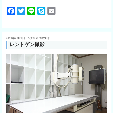
ー
Fa
T
Li
S
E
プ
ス
ce
wi
ne
ky
m
コ
bo
tte
pe
ail
ー
ok
r
ド”
投
2019年7月29日
シナリオ作成向け
の
稿
レントゲン撮影
日: