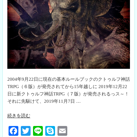
2004年9月22日に現在の基本ルールブックのクトゥルフ神話
TRPG（６版）が発売されてから15年越しに 2019年12月22
日に新クトゥルフ神話TRPG（７版）が発売されるっス～！
それに先駆けて、2019年11月7日 …
“新
続きを読む
ク
Fa
T
Li
S
E
ト