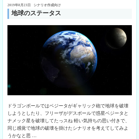
ok
r
に
投
2019年8月23日
シナリオ作成向け
つ
稿
地球のステータス
い
日:
て”
の
ドラゴンボールではベジータがギャリック砲で地球を破壊
しようとしたり、フリーザがデスボールで惑星ベジータと
ナメック星を破壊してたっスね 軽い気持ちの思い付きで、
同じ感覚で地球の破壊を掛けたシナリオを考えてしてみよ
うかなと思 …