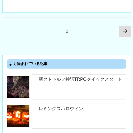
ce
wi
ne
ky
m
タ
bo
tte
pe
ail
リ
ok
r
ス
ト”
投
次
ページ
1
の
の
稿
ペ
ナ
ー
ビ
ジ
ゲ
よく読まれている記事
ー
シ
新クトゥルフ神話TRPGクイックスタート
ョ
ン
レミングスハロウィン