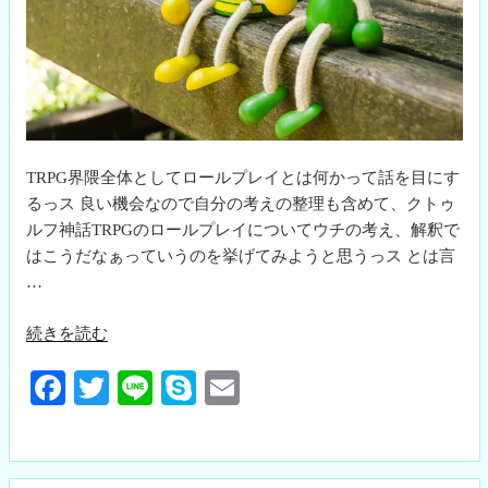
TRPG界隈全体としてロールプレイとは何かって話を目にす
るっス 良い機会なので自分の考えの整理も含めて、クトゥ
ルフ神話TRPGのロールプレイについてウチの考え、解釈で
はこうだなぁっていうのを挙げてみようと思うっス とは言
…
“ロ
続きを読む
ー
Fa
T
Li
S
E
ル
プ
ce
wi
ne
ky
m
レ
bo
tte
pe
ail
イ