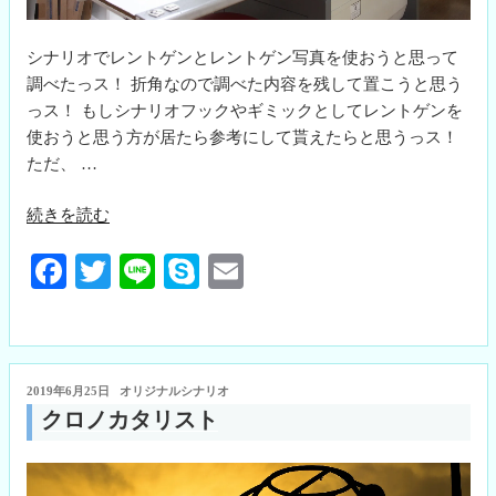
シナリオでレントゲンとレントゲン写真を使おうと思って
調べたっス！ 折角なので調べた内容を残して置こうと思う
っス！ もしシナリオフックやギミックとしてレントゲンを
使おうと思う方が居たら参考にして貰えたらと思うっス！
ただ、 …
“レ
続きを読む
ン
Fa
T
Li
S
E
ト
ゲ
ce
wi
ne
ky
m
ン
bo
tte
pe
ail
撮
ok
r
影”
投
2019年6月25日
オリジナルシナリオ
の
稿
クロノカタリスト
日: