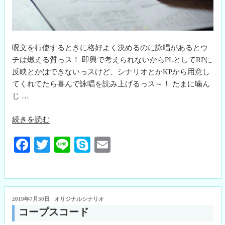
呪文を行使するときに格好よく決めるのに詠唱があるとウ
チは燃える質っス！ 即興で考えられないからPLとしてRPに
反映とかはできないっスけど、シナリオとかKPから用意し
てくれてたら喜んで詠唱を読み上げるっス～！ たまに噛ん
じ …
“詠
続きを読む
唱
Fa
T
Li
S
E
に
つ
ce
wi
ne
ky
m
い
bo
tte
pe
ail
て”
ok
r
の
投
2019年7月30日
オリジナルシナリオ
稿
コープスコード
日: