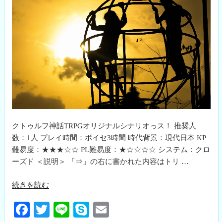
クトゥルフ神話TRPGオリジナルシナリオっス！ 推奨人
数：1人 プレイ時間：ボイセ3時間 時代背景：現代日本 KP
難易度：★★★☆☆ PL難易度：★☆☆☆☆ システム：クロ
ーズド ＜説明＞ 「⇒」の右に書かれた内容はトリ …
“ク
続きを読む
ロ
Fa
T
Li
S
E
ノ
カ