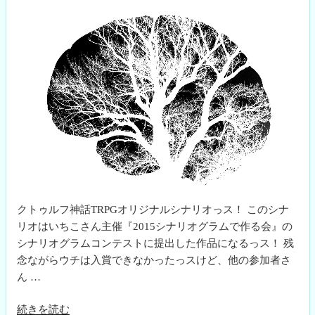
クトゥルフ神話TRPGオリジナルシナリオっス！ このシナ
リオはいちこさん主催『2015シナリオグラムで作る会』の
シナリオグラムコンテストに提出した作品になるっス！ 残
念ながらウチは入賞できなかったっスけど、他の参加者さ
ん …
“コ
続きを読む