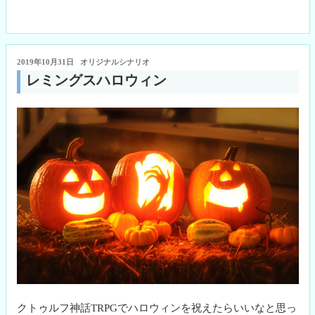
ゥ
ce
wi
ne
ky
m
ル
bo
tte
pe
ail
フ
ok
r
神
投
2019年10月31日
オリジナルシナリオ
話
稿
レミングスハロウィン
TRPG
日:
ク
イ
ッ
ク
ス
タ
ー
ト”
の
クトゥルフ神話TRPGでハロウィンを祝えたらいいなと思っ