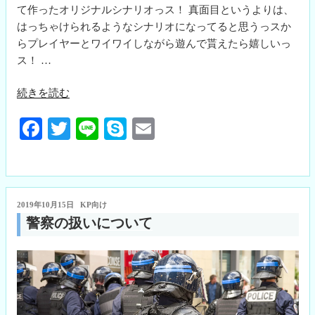
て作ったオリジナルシナリオっス！ 真面目というよりは、
はっちゃけられるようなシナリオになってると思うっスか
らプレイヤーとワイワイしながら遊んで貰えたら嬉しいっ
ス！ …
“レ
続きを読む
ミ
Fa
T
Li
S
E
ン
グ
ce
wi
ne
ky
m
ス
bo
tte
pe
ail
ハ
ok
r
ロ
投
2019年10月15日
KP向け
ウ
稿
警察の扱いについて
ィ
日:
ン”
の