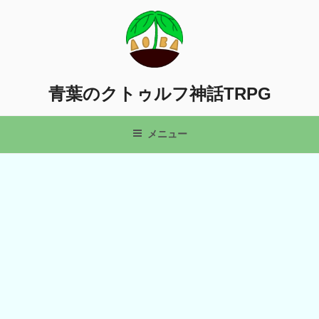
コ
ン
テ
ン
ツ
青葉のクトゥルフ神話TRPG
へ
ス
キ
メニュー
ッ
プ