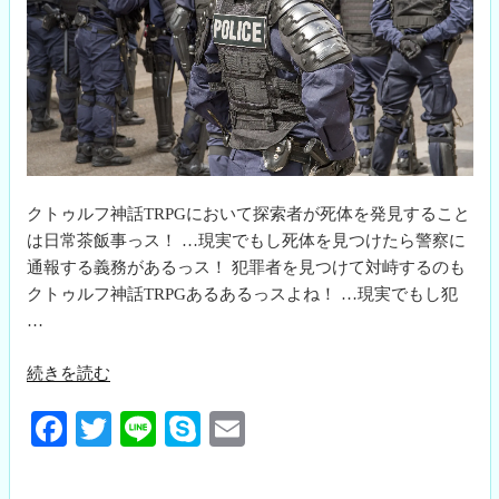
クトゥルフ神話TRPGにおいて探索者が死体を発見すること
は日常茶飯事っス！ …現実でもし死体を見つけたら警察に
通報する義務があるっス！ 犯罪者を見つけて対峙するのも
クトゥルフ神話TRPGあるあるっスよね！ …現実でもし犯
…
“警
続きを読む
察
Fa
T
Li
S
E
の
扱
ce
wi
ne
ky
m
い